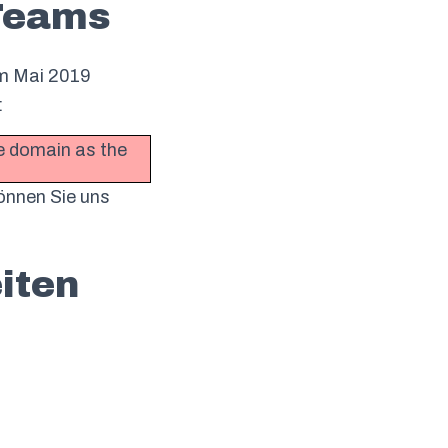
 Teams
m Mai 2019
:
me domain as the
önnen Sie uns
iten