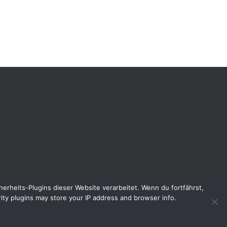
rheits-Plugins dieser Website verarbeitet. Wenn du fortfährst,
rity plugins may store your IP address and browser info.
Hestia | Entwickelt von
ThemeIsle