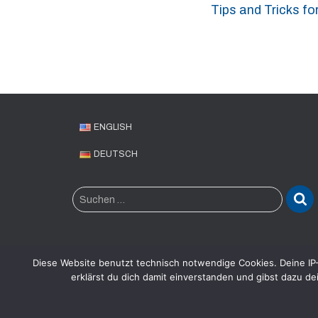
Tips and Tricks fo
ENGLISH
DEUTSCH
S
Suchen …
u
c
h
e
Diese Website benutzt technisch notwendige Cookies. Deine IP-
n
erklärst du dich damit einverstanden und gibst dazu dei
n
CTO2GO
PARTNERNETZWERK
RECHTLICHE
a