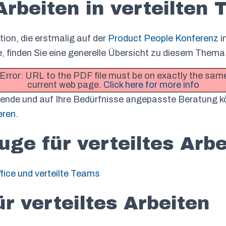
Arbeiten in verteilten
tion, die erstmalig auf der
Product People Konferenz
i
, finden Sie eine generelle Übersicht zu diesem Thema
 Error: URL to the PDF file must be on exactly the sa
current web page.
Click here for more info
hende und auf Ihre Bedürfnisse angepasste Beratung k
eren
.
ge für verteiltes Arbe
fice und verteilte Teams
ür verteiltes Arbeiten