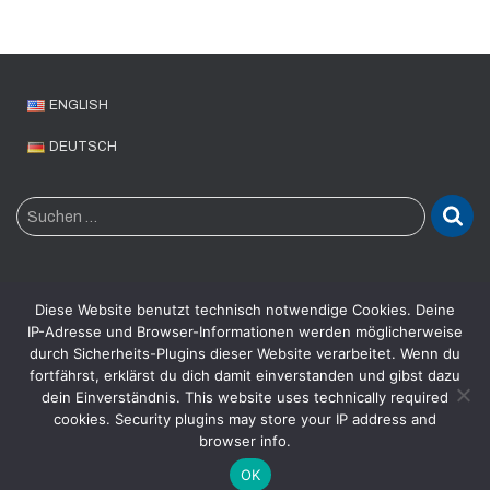
ENGLISH
DEUTSCH
S
Suchen …
u
c
h
e
Diese Website benutzt technisch notwendige Cookies. Deine
n
IP-Adresse und Browser-Informationen werden möglicherweise
n
durch Sicherheits-Plugins dieser Website verarbeitet. Wenn du
CTO2GO
PARTNERNETZWERK
RECHTLICHES
fortfährst, erklärst du dich damit einverstanden und gibst dazu
a
dein Einverständnis. This website uses technically required
c
IMPRESSUM
DATENSCHUTZERKLÄRUNG
cookies. Security plugins may store your IP address and
h
browser info.
:
Hestia | Entwickelt von
ThemeIsle
OK