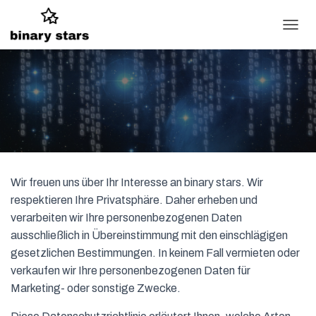
N
A
V
I
G
A
T
I
O
N
U
Wir freuen uns über Ihr Interesse an binary stars. Wir
M
S
respektieren Ihre Privatsphäre. Daher erheben und
C
verarbeiten wir Ihre personenbezogenen Daten
H
ausschließlich in Übereinstimmung mit den einschlägigen
A
L
gesetzlichen Bestimmungen. In keinem Fall vermieten oder
T
verkaufen wir Ihre personenbezogenen Daten für
E
Marketing- oder sonstige Zwecke.
N